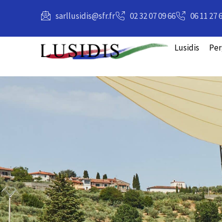
principal
sarllusidis@sfr.fr
02 32 07 09 66
06 11 27 
Lusidis
Per