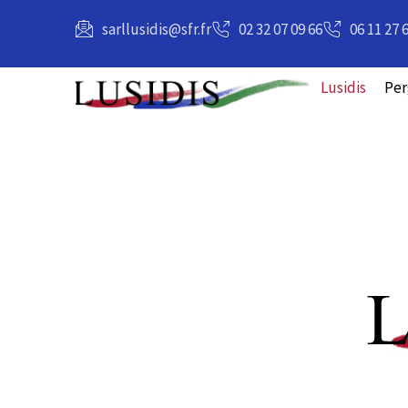
principal
sarllusidis@sfr.fr
02 32 07 09 66
06 11 27 
Lusidis
Per
Pose de pe