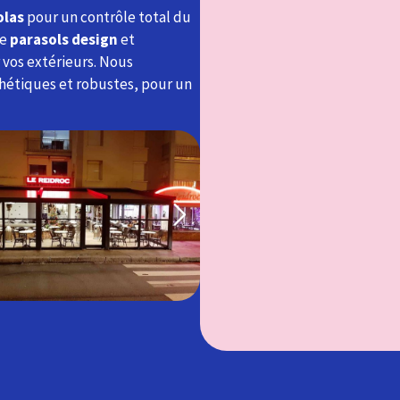
olas
pour un contrôle total du
de
parasols design
et
vos extérieurs. Nous
hétiques et robustes, pour un