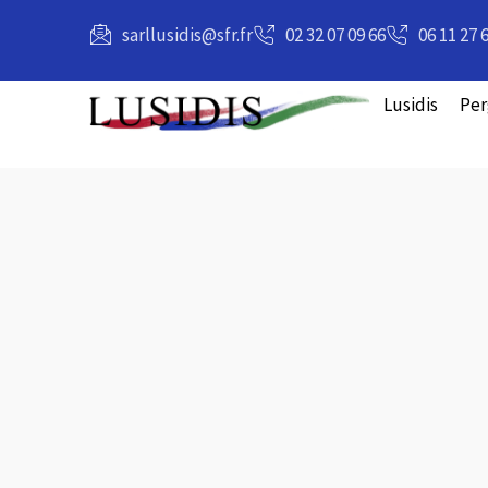
principal
sarllusidis@sfr.fr
02 32 07 09 66
06 11 27 
Lusidis
Per