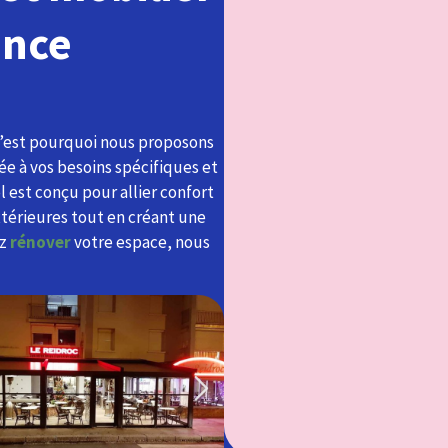
ance
C’est pourquoi nous proposons
e à vos besoins spécifiques et
l est conçu pour allier confort
xtérieures tout en créant une
ez
rénover
votre espace, nous