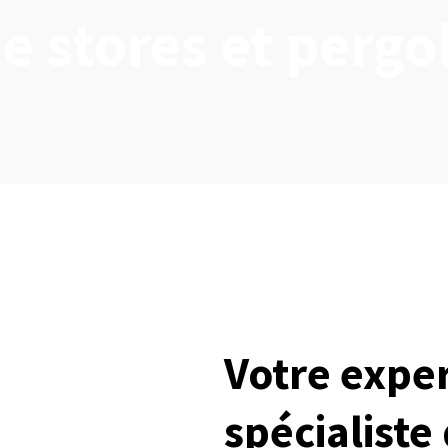
e stores et pergo
Votre expe
spécialiste