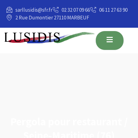
principal
sarllusidis@sfr.fr
02 32 07 09 66
06 11 27 63 90
2 Rue Dumontier 27110 MARBEUF
Pergola pour restaurant /
Seine-Maritime (76)