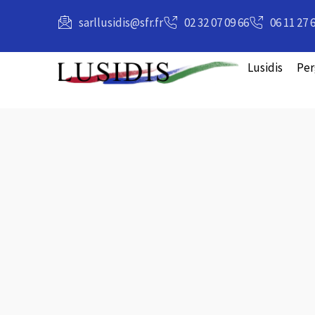
principal
sarllusidis@sfr.fr
02 32 07 09 66
06 11 27 
Lusidis
Per