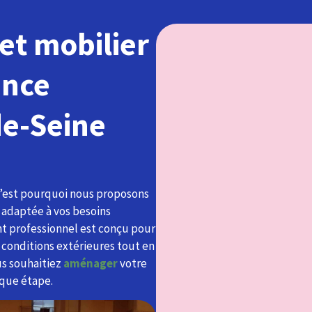
et mobilier
ance
de-Seine
C’est pourquoi nous proposons
 adaptée à vos besoins
ant professionnel est conçu pour
x conditions extérieures tout en
us souhaitiez
aménager
votre
que étape.