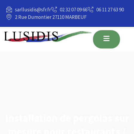
principal
sarllusidis@sfr.fr
02 32 07 09 66
06 11 27 63 90
2 Rue Dumontier 27110 MARBEUF
Installation de pergolas sur
mesure pour restaurants /