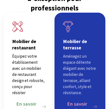
professionnels
Mobilier de
Mobilier de
restaurant
terrasse
Équipez votre
Aménagez un
établissement
espace détente
avec un mobilier
élégant avec notre
de restaurant
mobilier de
design et robuste,
terrasse, alliant
conçu pour
confort, style et
résister
résistance.
En savoir
En savoir