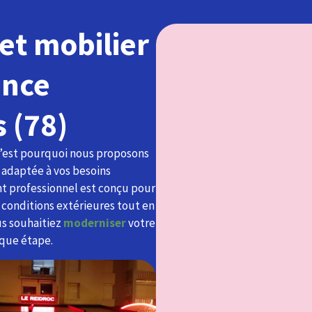
et mobilier
ance
s (78)
C’est pourquoi nous proposons
 adaptée à vos besoins
ant professionnel est conçu pour
x conditions extérieures tout en
us souhaitiez
moderniser
votre
que étape.