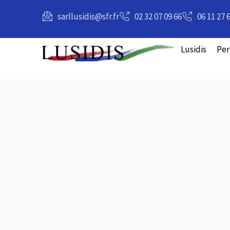
principal
sarllusidis@sfr.fr
02 32 07 09 66
06 11 27 
Lusidis
Per