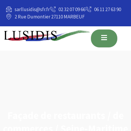
principal
sarllusidis@sfr.fr
02 32 07 09 66
06 11 27 63 90
2 Rue Dumontier 27110 MARBEUF
Façade de restaurants / de
commerces / Seine-Maritime