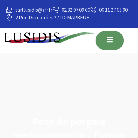
principal
sarllusidis@sfr.fr
02 32 07 09 66
06 11 27 63 90
2 Rue Dumontier 27110 MARBEUF
Pose de pergola
professionnelle / Evreux