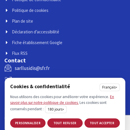
Politique de cookies
Plan de site
Déclaration d’accessibilité
Fiche établissement Google
Flux RSS
Contact
sarllusidis@sfr.fr
02 32 07 09 66
Cookies & confidentialité
Français
▾
06 11 27 63 90
Nous utilisons des cookies pour améliorer votre expérience.
En
savoir plus sur notre politique de cookies.
Les cookies sont
2 Rue Dumontier 27110 MARBEUF
conservés pendant :
180
jours
▾
Copyright © 2025 •
PERSONNALISER
TOUT REFUSER
TOUT ACCEPTER
Tous droits réservés