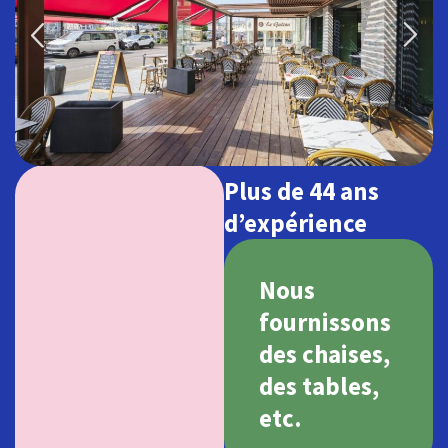
Plus de 44 ans
d’expérience
Nous
fournissons
des chaises,
des tables,
etc.