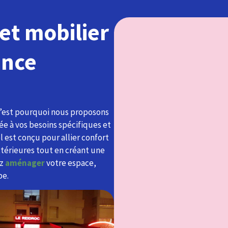
et mobilier
ance
C’est pourquoi nous proposons
e à vos besoins spécifiques et
l est conçu pour allier confort
xtérieures tout en créant une
ez
aménager
votre espace,
pe.