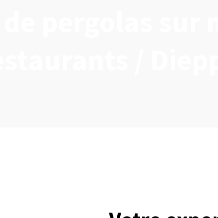
n de pergolas sur
estaurants / Diep