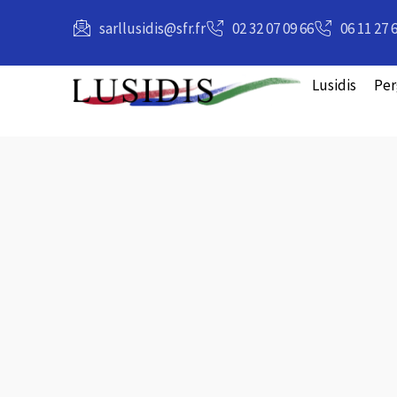
principal
sarllusidis@sfr.fr
02 32 07 09 66
06 11 27 
Lusidis
Per